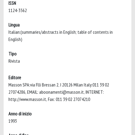
ISSN
1124-3562
Lingua
Italian:(summaries/abstracts in English; table of contents in
English)
Tipo
Rivista
Editore
Masson SPA:via Flli Bressan 2, I 20126 Milan Italy:011 39 02
27074286, EMAIL:
aboonamenti@masson.it
, INTERNET:
http://www.masson.it, Fax: 011 39 02 27074210
Anno di inizio
1993