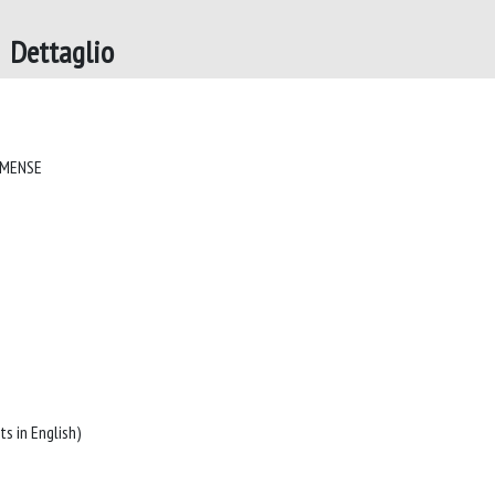
 Dettaglio
ACTA BIO-MEDICA DE L'ATENEO PARMENSE
Italian:(English; summaries/abstracts in English)