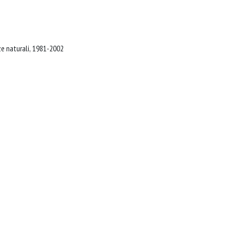
Parma: Società di medicina e scienze naturali, 1981-2002