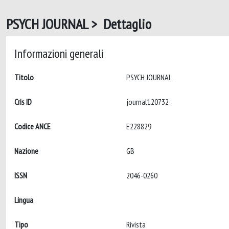
PSYCH JOURNAL > Dettaglio
Informazioni generali
Titolo
PSYCH JOURNAL
Cris ID
journal120732
Codice ANCE
E228829
Nazione
GB
ISSN
2046-0260
Lingua
Tipo
Rivista