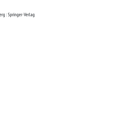
Warszawa : Versita ; Berlin : Heidelberg : Springer-Verlag