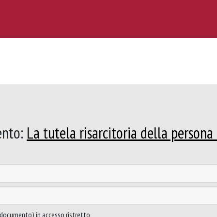
ento:
La tutela risarcitoria della person
to documento) in accesso ristretto