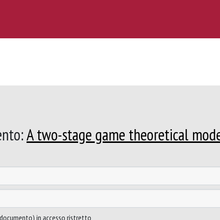
ento:
A two-stage game theoretical model
to documento) in accesso ristretto