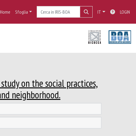
Home
Sfoglia
IT
LOGIN
study on the social practices,
 and neighborhood.