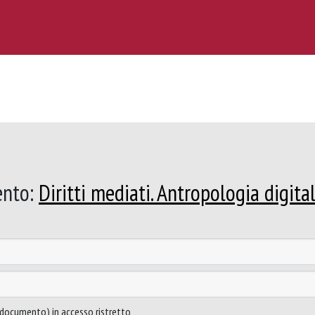
ento:
Diritti mediati. Antropologia digita
to documento) in accesso ristretto