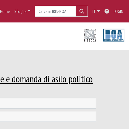
Home
Sfoglia
IT
LOGIN
le e domanda di asilo politico