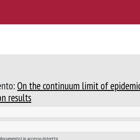
ento:
On the continuum limit of epidemi
n results
to documento) in accesso ristretto