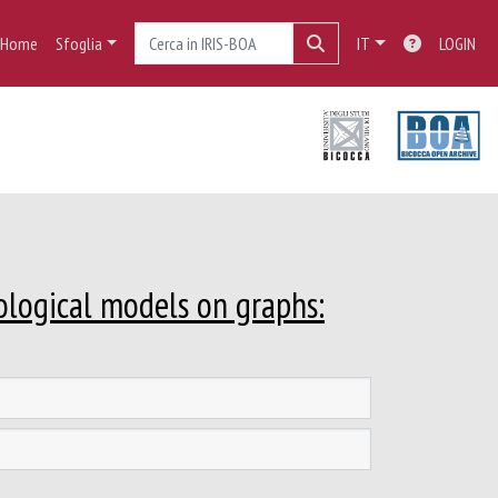
Home
Sfoglia
IT
LOGIN
ological models on graphs: