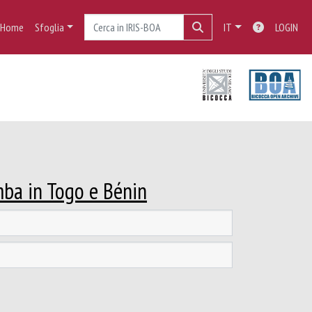
Home
Sfoglia
IT
LOGIN
mba in Togo e Bénin