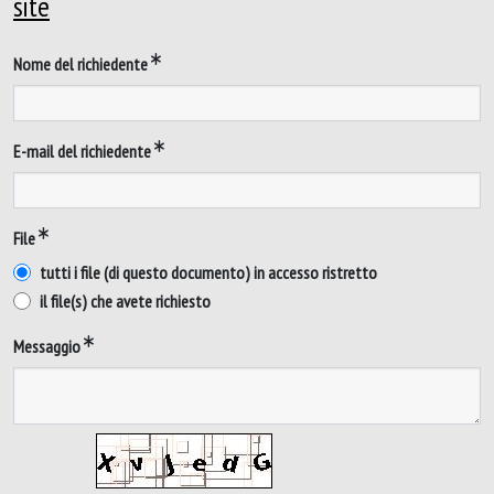
site
Nome del richiedente
E-mail del richiedente
File
tutti i file (di questo documento) in accesso ristretto
il file(s) che avete richiesto
Messaggio