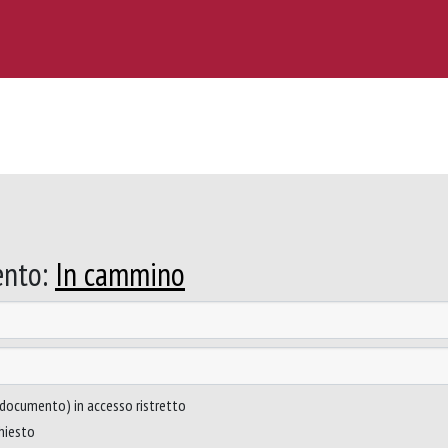
ento:
In cammino
to documento) in accesso ristretto
chiesto