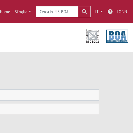
Home
Sfoglia
IT
LOGIN