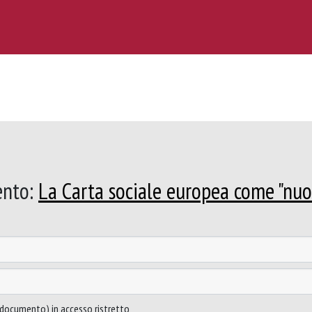
ento:
La Carta sociale europea come "nuo
to documento) in accesso ristretto