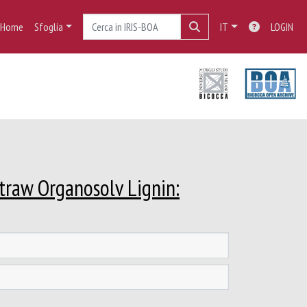
Home
Sfoglia
IT
LOGIN
Straw Organosolv Lignin: