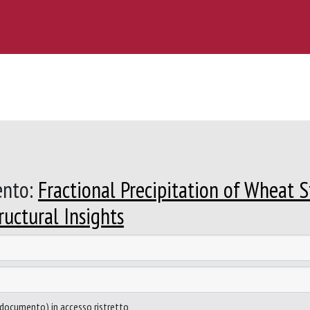
ento:
Fractional Precipitation of Wheat 
ructural Insights
to documento) in accesso ristretto