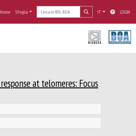
Home
Sfoglia
IT
LOGIN
response at telomeres: Focus