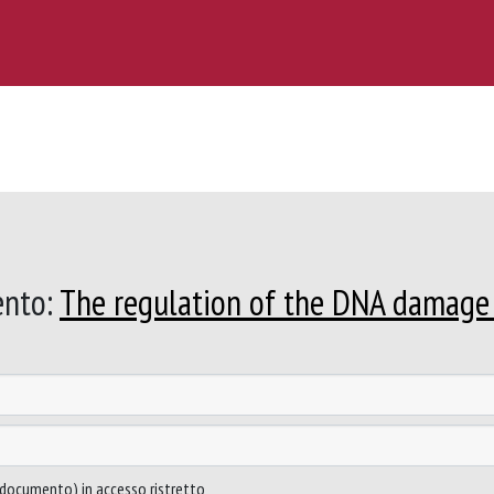
ento:
The regulation of the DNA damage 
to documento) in accesso ristretto