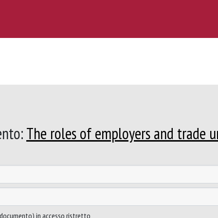
ento:
The roles of employers and trade u
to documento) in accesso ristretto