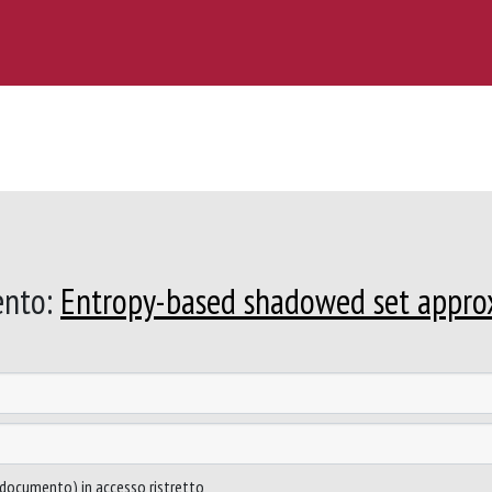
ento:
Entropy-based shadowed set approxi
to documento) in accesso ristretto