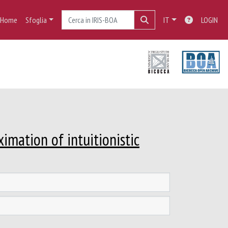
Home
Sfoglia
IT
LOGIN
mation of intuitionistic