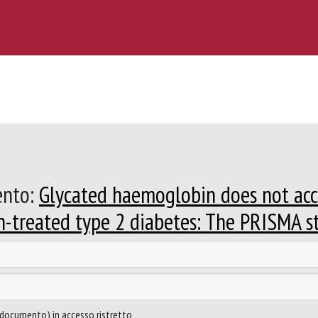
ento:
Glycated haemoglobin does not acc
lin-treated type 2 diabetes: The PRISMA s
to documento) in accesso ristretto