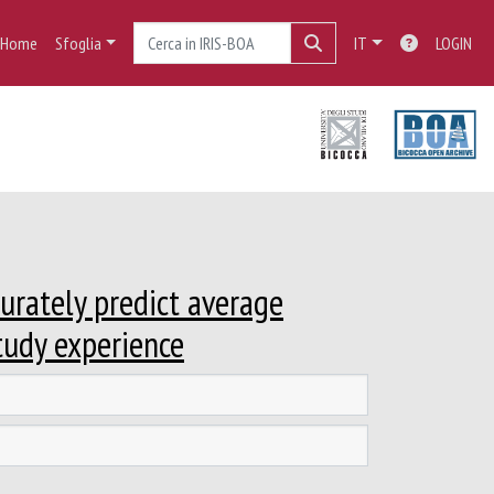
Home
Sfoglia
IT
LOGIN
urately predict average
tudy experience