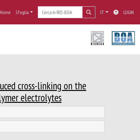
Home
Sfoglia
IT
LOGIN
uced cross-linking on the
lymer electrolytes