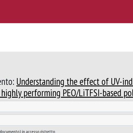
ento:
Understanding the effect of UV-ind
f highly performing PEO/LiTFSI-based po
to documento) in accesso ristretto