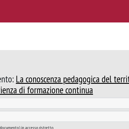
ento:
La conoscenza pedagogica del territ
erienza di formazione continua
to documento) in accesso ristretto