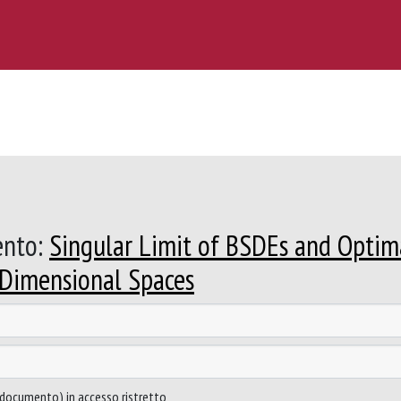
ento:
Singular Limit of BSDEs and Optim
e Dimensional Spaces
to documento) in accesso ristretto