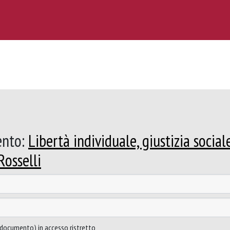
ento:
Libertà individuale, giustizia social
Rosselli
to documento) in accesso ristretto