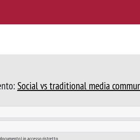
ento:
Social vs traditional media commun
to documento) in accesso ristretto