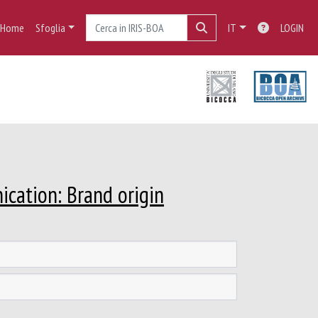
Home
Sfoglia
IT
LOGIN
ication: Brand origin