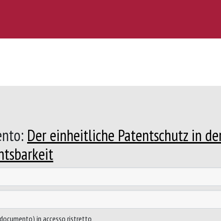
ento:
Der einheitliche Patentschutz in de
htsbarkeit
to documento) in accesso ristretto