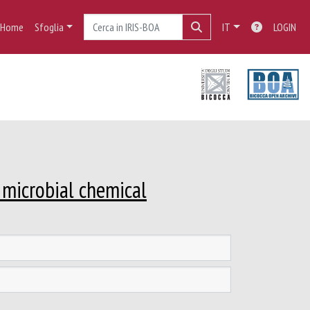
Home
Sfoglia
IT
LOGIN
 microbial chemical