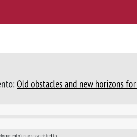
ento:
Old obstacles and new horizons for
to documento) in accesso ristretto