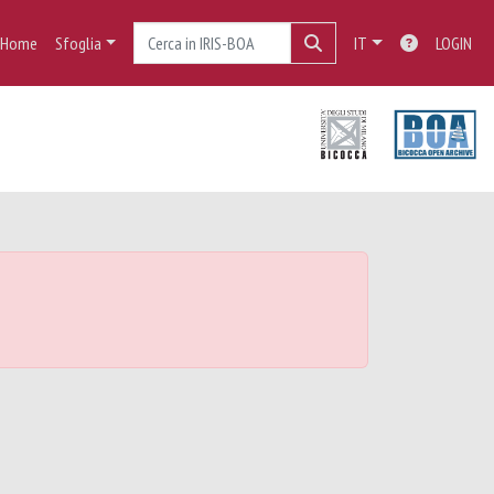
Home
Sfoglia
IT
LOGIN