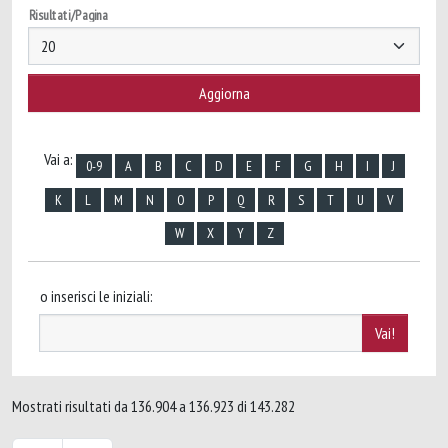
Risultati/Pagina
Vai a:
0-9
A
B
C
D
E
F
G
H
I
J
K
L
M
N
O
P
Q
R
S
T
U
V
W
X
Y
Z
o inserisci le iniziali:
Mostrati risultati da 136.904 a 136.923 di 143.282