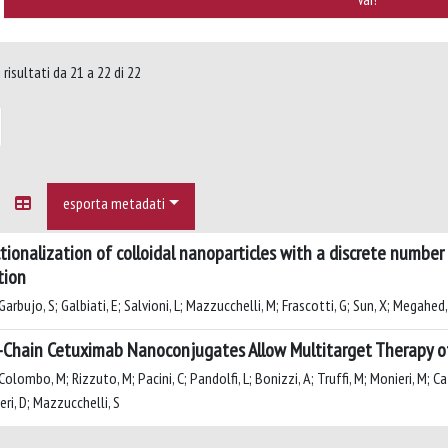
risultati da 21 a 22 di 22
esporta metadati
tionalization of colloidal nanoparticles with a discrete number
tion
arbujo, S; Galbiati, E; Salvioni, L; Mazzucchelli, M; Frascotti, G; Sun, X; Megahed,
-Chain Cetuximab Nanoconjugates Allow Multitarget Therapy of
olombo, M; Rizzuto, M; Pacini, C; Pandolfi, L; Bonizzi, A; Truffi, M; Monieri, M; Cat
ri, D; Mazzucchelli, S