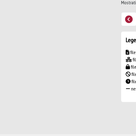
Mostrati 
Lege
fil
fi
fil
fil
fi
nes