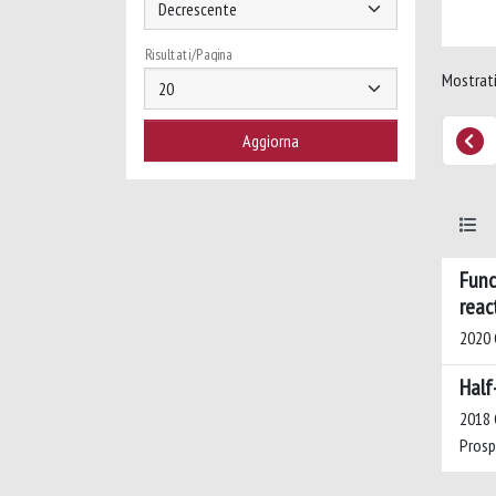
Risultati/Pagina
Mostrati 
Func
reac
2020 G
Half
2018 C
Prospe