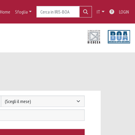
Home
Sfoglia
IT
LOGIN