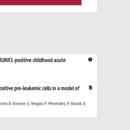
::RUNX1-positive childhood acute
itive pre-leukemic cells in a model of
tner, B; Kronnie, G; Vergani, P; Menendez, P; Biondi, A;