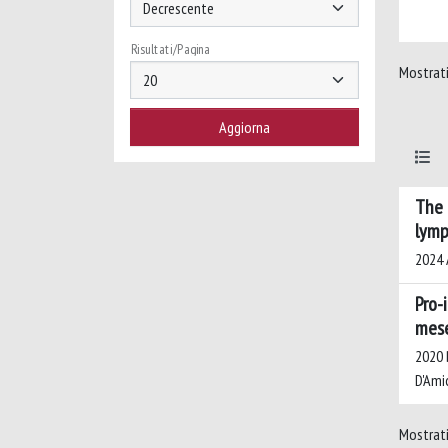
Risultati/Pagina
Mostrati 
The 
lymp
2024 
Pro-
mese
2020 B
D'Amic
Mostrati 