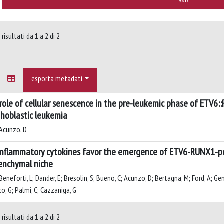
risultati da 1 a 2 di 2
esporta metadati
role of cellular senescence in the pre-leukemic phase of ETV6
hoblastic leukemia
Acunzo, D
inflammatory cytokines favor the emergence of ETV6-RUNX1-pos
nchymal niche
eneforti, L; Dander, E; Bresolin, S; Bueno, C; Acunzo, D; Bertagna, M; Ford, A; Gen
o, G; Palmi, C; Cazzaniga, G
risultati da 1 a 2 di 2