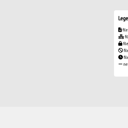
Lege
fil
fi
fil
fil
fi
nes
Powered by
IRIS
-
about IRIS
-
Utilizzo dei cookie
-
Privacy