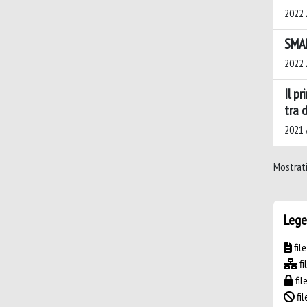
2022 Z
SMAR
2022 
Il p
tra 
2021 A
Mostrati 
Lege
fil
fi
fil
fil