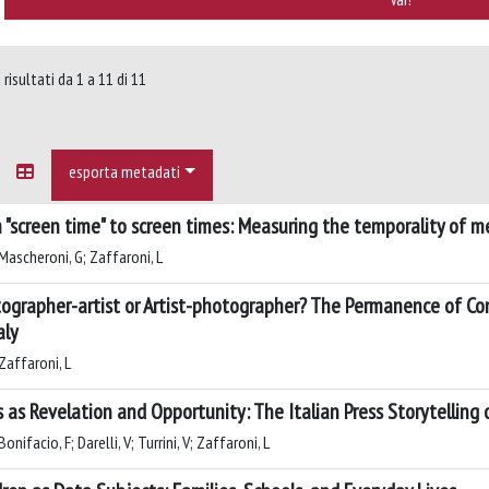
risultati da 1 a 11 di 11
esporta metadati
 "screen time" to screen times: Measuring the temporality of med
Mascheroni, G; Zaffaroni, L
ographer-artist or Artist-photographer? The Permanence of Con
aly
Zaffaroni, L
is as Revelation and Opportunity: The Italian Press Storytellin
onifacio, F; Darelli, V; Turrini, V; Zaffaroni, L