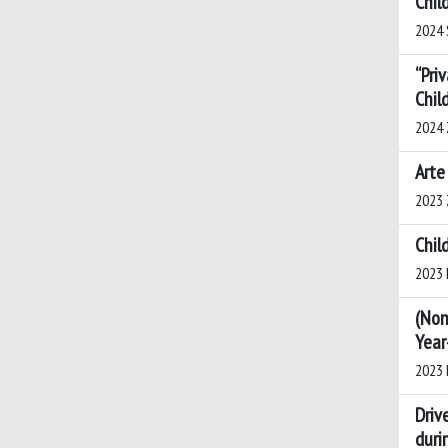
Chil
2024 S
“Pri
Chil
2024 
Arte
2023 
Chil
2023 K
(Non
Year
2023 
Driv
duri