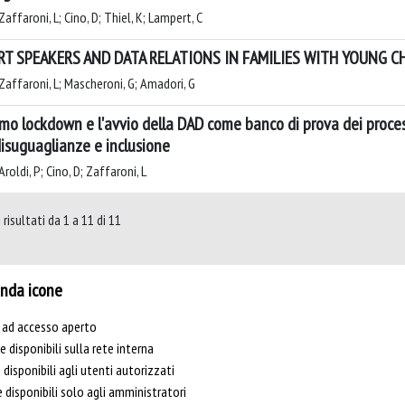
affaroni, L; Cino, D; Thiel, K; Lampert, C
T SPEAKERS AND DATA RELATIONS IN FAMILIES WITH YOUNG C
Zaffaroni, L; Mascheroni, G; Amadori, G
rimo lockdown e l'avvio della DAD come banco di prova dei process
disuguaglianze e inclusione
roldi, P; Cino, D; Zaffaroni, L
risultati da 1 a 11 di 11
nda icone
e ad accesso aperto
le disponibili sulla rete interna
e disponibili agli utenti autorizzati
e disponibili solo agli amministratori