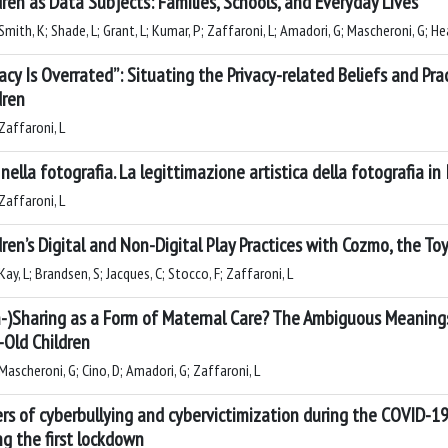
dren as Data Subjects: Families, Schools, and Everyday Lives
mith, K; Shade, L; Grant, L; Kumar, P; Zaffaroni, L; Amadori, G; Mascheroni, G; Heat
vacy Is Overrated”: Situating the Privacy-related Beliefs and Pra
dren
Zaffaroni, L
 nella fotografia. La legittimazione artistica della fotografia in 
Zaffaroni, L
dren’s Digital and Non-Digital Play Practices with Cozmo, the To
ay, L; Brandsen, S; Jacques, C; Stocco, F; Zaffaroni, L
-)Sharing as a Form of Maternal Care? The Ambiguous Meanings
-Old Children
Mascheroni, G; Cino, D; Amadori, G; Zaffaroni, L
ers of cyberbullying and cybervictimization during the COVID-1
ng the first lockdown