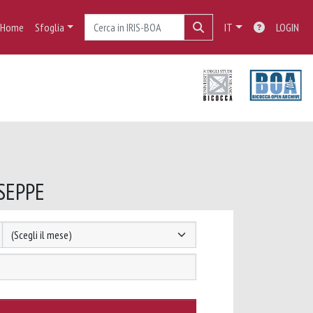
Home
Sfoglia
IT
LOGIN
USEPPE