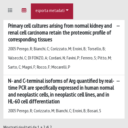
esporta metadati
Primary cell cultures arising from normal kidney and
renal cell carcinoma retain the proteomic profile of
corresponding tissues
2005 Perego, R; Bianchi, C; Corizzato, M; Eroini, B; Torsello, B;
Valsecchi, C; DI FONZO, A; Cordani, N; Favini, P; Ferrero, S; Pitto, M;
Sarto, C; Magni, F; Rocco, F; Mocarelli, P
N- and C-terminal isoforms of Arg quantified by real-
time PCR are specifically expressed in human normal
and neoplastic cells, in neoplastic cell lines, and in
HL-60 cell differentiation
2005 Perego, R; Corizzato, M; Bianchi, C; Eroini, B; Bosari, S
Mostrati risultati da 1 a 2 di 2